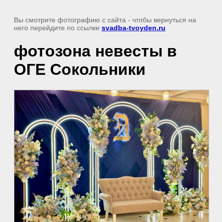
Вы смотрите фотографию с сайта
- чтобы вернуться на
него перейдите по ссылке
svadba-tvoyden.ru
фотозона невесты в
ОГЕ Сокольники