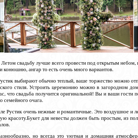
том свадьбу лучше всего провести под открытым небом, в л
ли конюшню, ангар то есть очень много вариантов.
стик выбирают обычно теплый, ваше торжество можно отпраз
нского стиля. Устроить церемонию можно в загородном доме
с, что свадьба получится оригинальной! Вы и ваши гости п
о семейного очага.
устик очень нежные и романтичные. Это воздушное и лег
ую красоту.
Букет для невесты должен быть простым, из пол
лов.
бразно, но всегда это уютная и домашняя атмосфера.